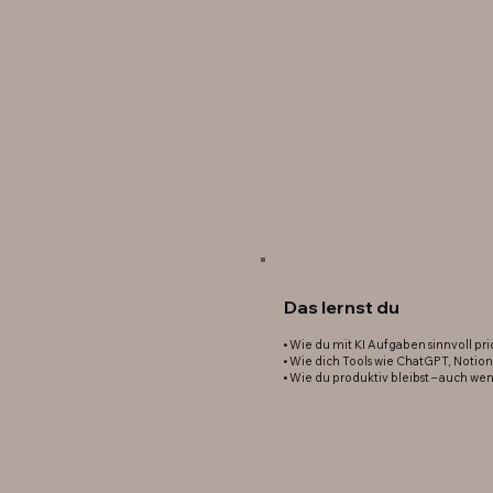
Das lernst du
• Wie du mit KI Aufgaben sinnvoll prio
• Wie dich Tools wie ChatGPT, Notion
• Wie du produktiv bleibst – auch wen