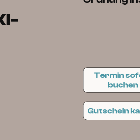
KI-
Termin sof
buchen
Gutschein k