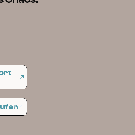
ort
aufen