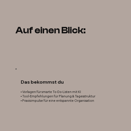
Auf einen Blick:
Das bekommst du
• Vorlagen für smarte To-Do-Listen mit KI
• Tool-Empfehlungen für Planung & Tagesstruktur
• Praxisimpulse für eine entspannte Organisation