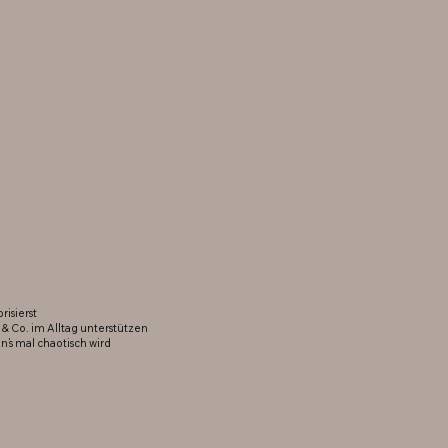
risierst
 & Co. im Alltag unterstützen
n’s mal chaotisch wird