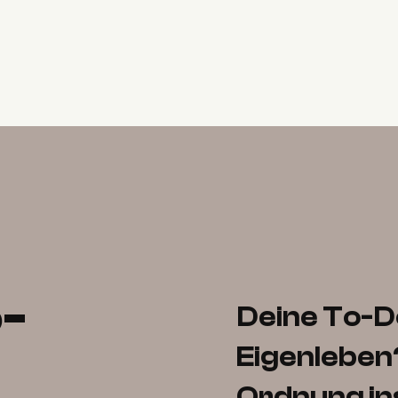
-
Deine To-Do
Eigenleben?
Ordnung in