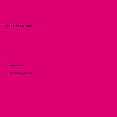
Auf einen Blick:
Das bekommst du
• Stressmanagement-Methoden für Führung & Alltag
• Reflexionstools zur Selbstführung & Abgrenzung
• Raum für Austausch mit Gleichgesinnten