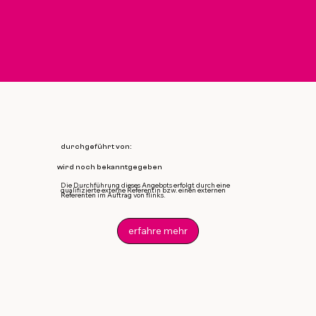
durchgeführt von:
wird noch bekanntgegeben
Die Durchführung dieses Angebots erfolgt durch eine
qualifizierte externe Referentin bzw. einen externen
Referenten im Auftrag von flinks.
erfahre mehr