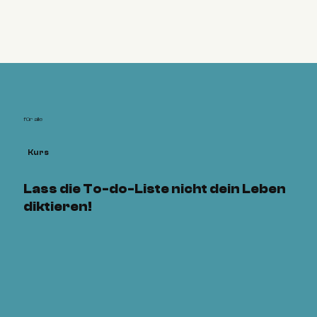
für alle
Kurs
Lass die To-do-Liste nicht dein Leben
diktieren!