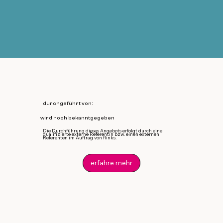
durchgeführt von:
wird noch bekanntgegeben
Die Durchführung dieses Angebots erfolgt durch eine
qualifizierte externe Referentin bzw. einen externen
Referenten im Auftrag von flinks.
erfahre mehr