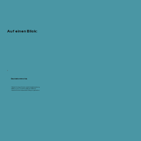
Auf einen Blick:
Das bekommst du
• Struktur-Vorlagen für eine smarte Aufgabenplanung
• Reflexionstools für Prioritäten & Zeitfresser
• Impulse für eine entspanntere Alltagsorganisation