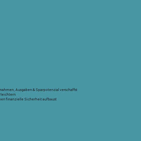
innahmen, Ausgaben & Sparpotenzial verschaffst
rleichtern
nen finanzielle Sicherheit aufbaust