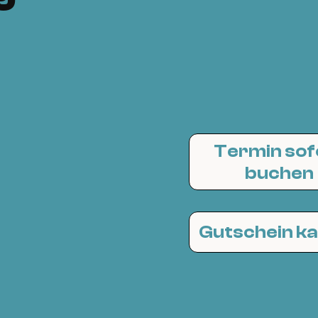
Termin sof
buchen
Gutschein k