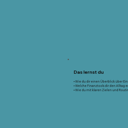
Das lernst du
• Wie du dir einen Überblick über E
• Welche Finanztools dir den Alltag e
• Wie du mit klaren Zielen und Routi