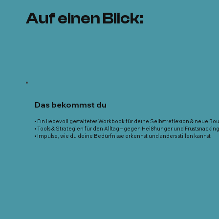
Auf einen Blick:
Das bekommst du
• Ein liebevoll gestaltetes Workbook für deine Selbstreflexion & neue Ro
• Tools & Strategien für den Alltag – gegen Heißhunger und Frustsnackin
• Impulse, wie du deine Bedürfnisse erkennst und anders stillen kannst