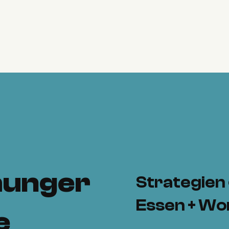
hunger
Strategien
Essen + W
e