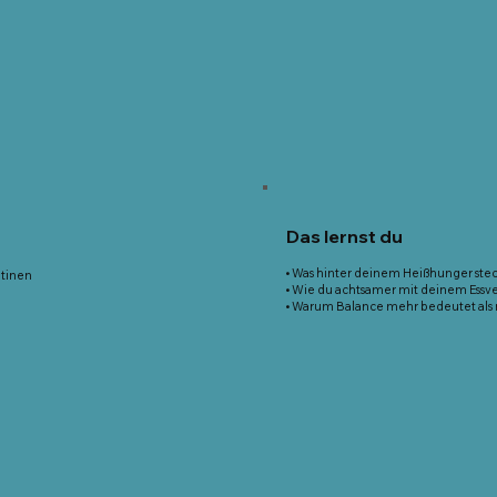
Das lernst du
• Was hinter deinem Heißhunger stec
utinen
• Wie du achtsamer mit deinem Essv
g
• Warum Balance mehr bedeutet als 