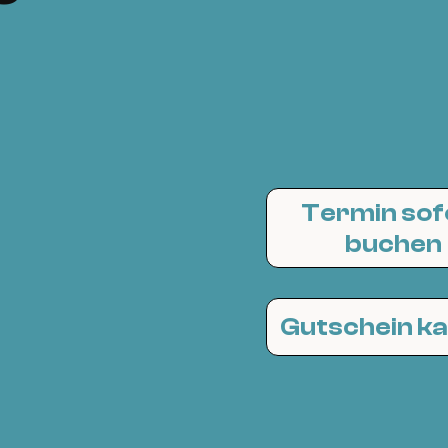
Termin sof
buchen
Gutschein k