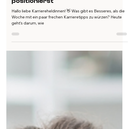
flinks
12. Sept. 2024
3 Min. Lesezeit
Wie du dich selbst als das heißeste
Produkt auf dem Jobmarkt
positionierst
Hallo liebe Karriereheldinnen! 👋 Was gibt es Besseres, als die
Woche mit ein paar frechen Karrieretipps zu würzen? Heute
geht’s darum, wie