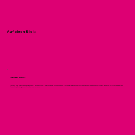
Auf einen Blick:
Das bekommst du
● endlich einen klaren Plan für deine Ernährung haben möchtest ● lernen willst, wie du deinen eigenen individuellen Speiseplan erstellst – mit hilfreichen Inspirationen und Rezeptideen ● Lust auf Austausch mit anderen
Frauen hast, die die gleichen Herausforderungen kennen