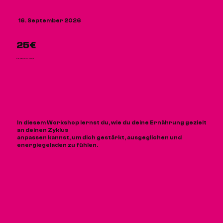
16. September 2026
25€
Alle Preise inkl. MwSt
In diesem Workshop lernst du, wie du deine Ernährung gezielt
an deinen Zyklus
anpassen kannst, um dich gestärkt, ausgeglichen und
energiegeladen zu fühlen.