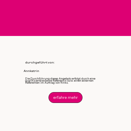
durchgeführt von:
Annkatrin
Die Durchführung dieses Angebots erfolgt durch eine
qualifizierte externe Referentin bzw. einen externen
Referenten im Auftrag von flinks.
erfahre mehr