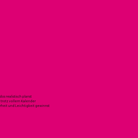
dos realistisch planst
– trotz vollem Kalender
rheit und Leichtigkeit gewinnst