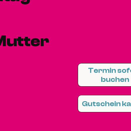
Mutter
Termin sof
buchen
Gutschein k