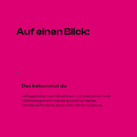
Auf einen Blick:
Das bekommst du
• Alltagsstruktur zum Mitnehmen – mit praktischen Tools
• Zeitmanagement-Impulse speziell für Mamas
• Workbook für deine persönliche Wochenplanung