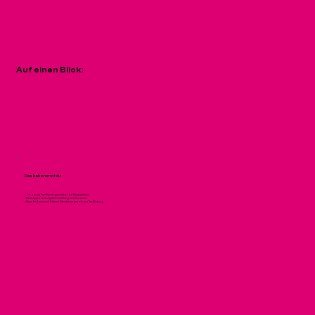
Auf einen Blick:
Das bekommst du
• Tools zur Familienorganisation & Alltagsstruktur
• Praxistipps für Aufgabenverteilung und Routinen
• Raum für Austausch & kleine Erleichterungen mit großer Wirkung