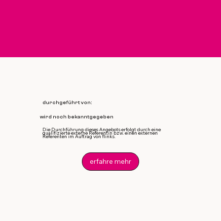
durchgeführt von:
wird noch bekanntgegeben
Die Durchführung dieses Angebots erfolgt durch eine
qualifizierte externe Referentin bzw. einen externen
Referenten im Auftrag von flinks.
erfahre mehr