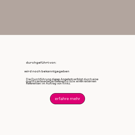
durchgeführt von:
wird noch bekanntgegeben
Die Durchführung dieses Angebots erfolgt durch eine
qualifizierte externe Referentin bzw. einen externen
Referenten im Auftrag von flinks.
erfahre mehr