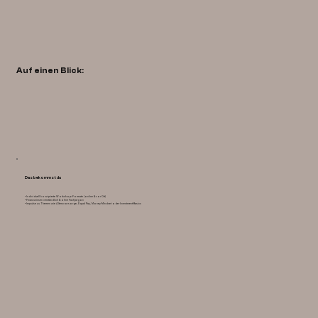
Auf einen Blick:
Das bekommst du
• Individuell konzipierte Workshop-Formate (online & vor Ort)
• Finanzwissen verständlich & ohne Fachjargon
• Impulse zu Themen wie Altersvorsorge, Equal Pay, Money-Mindset oder Investment-Basics