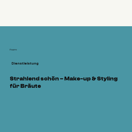
Paare
Dienstleistung
Strahlend schön – Make-up & Styling
für Bräute