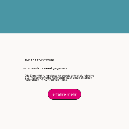
durchgeführt von:
wird noch bekannt gegeben
Die Durchführung dieses Angebots erfolgt durch eine
qualifizierte externe Referentin bzw. einen externen
Referenten im Auftrag von flinks.
erfahre mehr