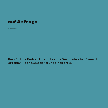
auf Anfrage
Alle Preise inkl. MwSt
Persönliche Redner:innen, die eure Geschichte berührend
erzählen – echt, emotional und einzigartig.