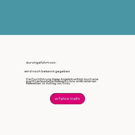
durchgeführt von:
wird noch bekannt gegeben
Die Durchführung dieses Angebots erfolgt durch eine
qualifizierte externe Referentin bzw. einen externen
Referenten im Auftrag von flinks.
erfahre mehr