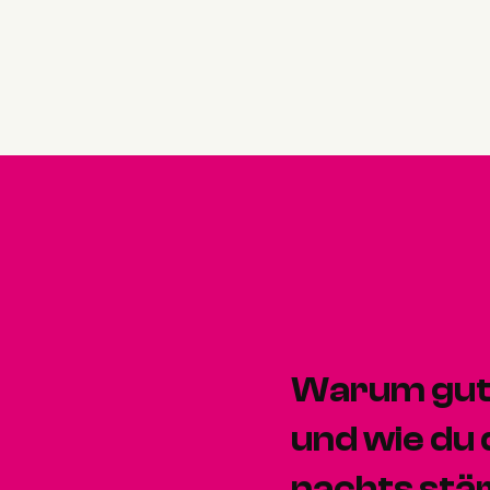
Warum guter
und wie du
nachts stär