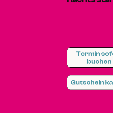
Termin sof
buchen
Gutschein k