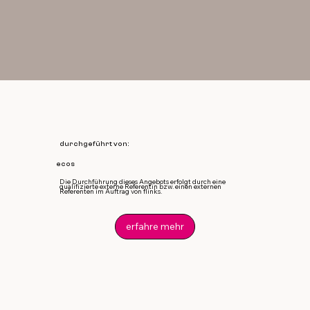
durchgeführt von:
ecos
Die Durchführung dieses Angebots erfolgt durch eine
qualifizierte externe Referentin bzw. einen externen
Referenten im Auftrag von flinks.
erfahre mehr