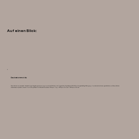
Auf einen Blick:
Das bekommst du
Was Sie bei uns erwartet: Zentrale Lage, Empfangsservice, ergonomische Möbel, viel Tageslicht, High-Speed WLAN und regelmäßige Reinigung – kombiniert mit einer gemütlichen und freundlichen
Arbeitsatmosphäre. Unsere Coworking-Plätze sind flexibel buchbar: 39 € pro Tag · 159 € pro Woche · 359 € pro Monat