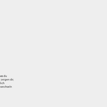
was du
zeigen dir,
lich
elwechseln