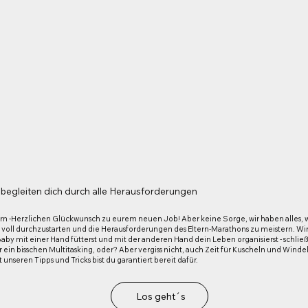
 begleiten dich durch alle Herausforderungen
tern -Herzlichen Glückwunsch zu eurem neuen Job! Aber keine Sorge, wir haben alles, 
 voll durchzustarten und die Herausforderungen des Eltern-Marathons zu meistern. Wir 
aby mit einer Hand fütterst und mit der anderen Hand dein Leben organisierst - schließ
 ein bisschen Multitasking, oder? Aber vergiss nicht, auch Zeit für Kuscheln und Wind
 unseren Tipps und Tricks bist du garantiert bereit dafür.
Los geht´s