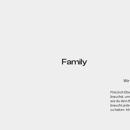
Family
Wir
Plötzlich El
brauchst, um
wie du dein B
braucht jeder
zu haben. Mit