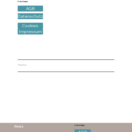
Policy Pages
AGB
Datenschutz
Cookies
Impressum
© 2024 by femaly
flinks
Policy Pages