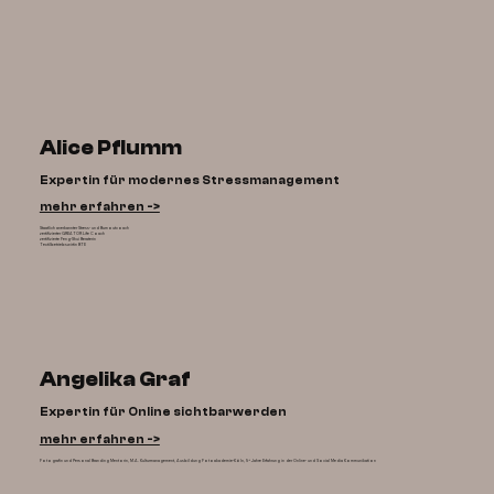
Alice Pflumm
Expertin für modernes Stressmanagement
mehr erfahren ->
Staatlich anerkannter Stress- und Burnoutcoach
zertifizierter GREATOR Life Coach
zertifizierte Feng-Shui Beraterin
Textilbetriebswirtin BTE
Angelika Graf
Expertin für Online sichtbarwerden
mehr erfahren ->
Fotografin und Personal Branding Mentorin, M.A. Kulturmanagement, Ausbildung Fotoakademie-Köln, 5+ Jahre Erfahrung in der Online- und Social Media Kommunikation