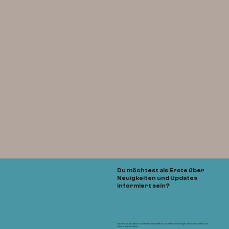
Du möchtest als Erste über
Neuigkeiten und Updates
informiert sein?
Dann melde dich jetzt zu unserem flink Newsletter an und erhalte alle wichtigen Informationen flink und
direkt in dein Postfach.