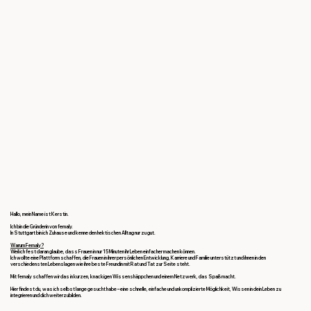
Hallo, mein Name ist Kerstin.
Ich bin die Gründerin von femaly.
In Stuttgart bin ich Zuhause und kenne den hektischen Alltag nur zu gut.
Warum Femaly?
Weil ich fest daran glaube, dass Frauen in nur 15 Minuten ihr Leben einfacher machen können.
Ich wollte eine Plattform schaffen, die Frauen in ihrer persönlichen Entwicklung, Karriere und Familie unterstützt und ihnen in den
verschiedensten Lebenslagen wie ihre beste Freundin mit Rat und Tat zur Seite steht.
Mit femaly schaffen wir das in kurzen, knackigen Wissenshäppchen und einem Netzwerk, das Spaß macht.
Hier findest du, was ich selbst lange gesucht habe – eine schnelle, einfache und unkomplizierte Möglichkeit, Wissen in dein Leben zu
integrieren und dich weiterzubilden.