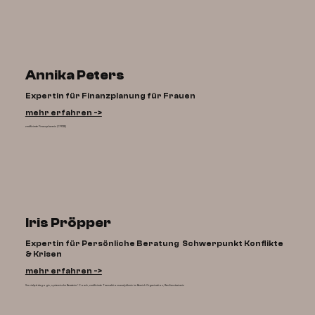
Annika Peters
Expertin für Finanzplanung für Frauen
mehr erfahren ->
zertifizierte Finanzplanerin (CFP(R))
Iris Pröpper
Expertin für Persönliche Beratung Schwerpunkt Konflikte
& Krisen
mehr erfahren ->
Sozialpädagogin, systemische Beraterin/ Coach, zertifizierte Transaktionsanalytikerin im Bereich Organisation, Resilienztrainerin