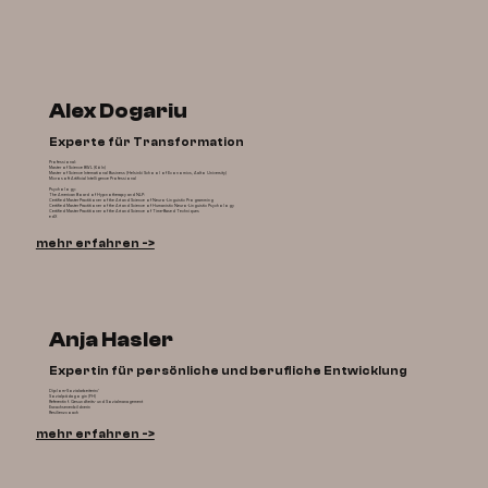
Alex Dogariu
Experte für Transformation
Professional:
Master of Science BWL (Köln)
Master of Science International Business (Helsinki School of Economics, Aalto University)
Microsoft Artificial Intelligence Professional
Psychology:
The American Board of Hypnotherapy and NLP:
Certified Master Practitioner of the Art and Science of Neuro-Linguistic Programming
Certified Master Practitioner of the Art and Science of Humanistic Neuro-Linguistic Psychology
Certified Master Practitioner of the Art and Science of Time-Based Techniques
edX
mehr erfahren ->
Anja Hasler
Expertin für persönliche und berufliche Entwicklung
Diplom-Sozialarbeiterin/
Sozialpädagogin (FH)
Referentin f. Gesundheits- und Sozialmanagement
Erwachsenenbildnerin
Resilienzcoach
mehr erfahren ->