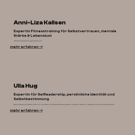
Anni-Liza Kallsen
Expertin Fitnesstraining für Selbstvertrauen, mentale
Stärke & Lebenslust
Zertifizierte Fitnesstrainerin & Ausgebildeter Lifecoach
mehr erfahren ->
Ulla Hug
Expertin für Selfleadership, persönliche Identität und
Selbstbestimmung
Staatlich zertifizierte psych. Beraterin und Personal Coach, Ernährungs-/Achtsamkeits- & Entspannungstrainerin, ausgebildet in Heilhypnose, ThetaHealing und Human Design, Fitnessfachwirtin
mehr erfahren ->