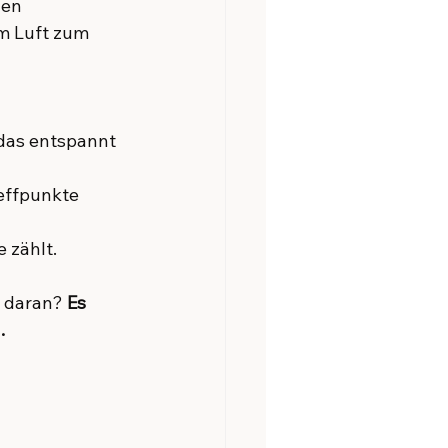
hen 
m Luft zum 
 das entspannt 
effpunkte 
 zählt.
 daran? 
Es 
.