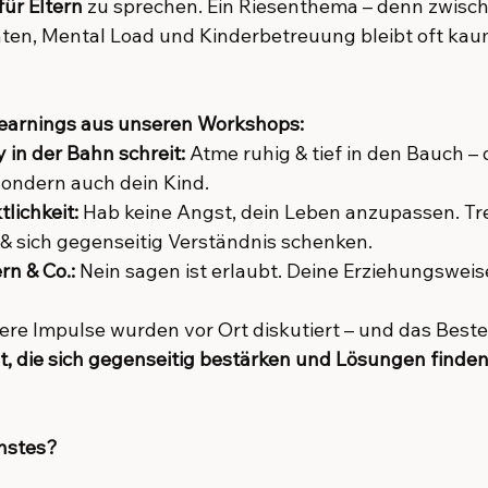
ür Eltern
 zu sprechen. Ein Riesenthema – denn zwisc
en, Mental Load und Kinderbetreuung bleibt oft kau
Learnings aus unseren Workshops:
in der Bahn schreit:
 Atme ruhig & tief in den Bauch –
 sondern auch dein Kind.
lichkeit:
 Hab keine Angst, dein Leben anzupassen. Tr
 & sich gegenseitig Verständnis schenken.
rn & Co.:
 Nein sagen ist erlaubt. Deine Erziehungsweise
tere Impulse wurden vor Ort diskutiert – und das Beste
st, die sich gegenseitig bestärken und Lösungen finden
hstes?