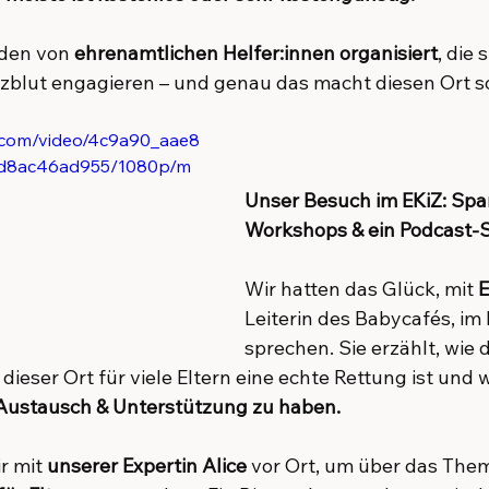
den von 
ehrenamtlichen Helfer:innen organisiert
, die 
rzblut engagieren – und genau das macht diesen Ort s
ic.com/video/4c9a90_aae8
d8ac46ad955/1080p/m
Unser Besuch im EKiZ: Sp
Workshops & ein Podcast-S
Wir hatten das Glück, mit 
E
Leiterin des Babycafés, im 
sprechen. Sie erzählt, wie 
dieser Ort für viele Eltern eine echte Rettung ist und w
Austausch & Unterstützung zu haben.
 mit 
unserer Expertin Alice
 vor Ort, um über das The