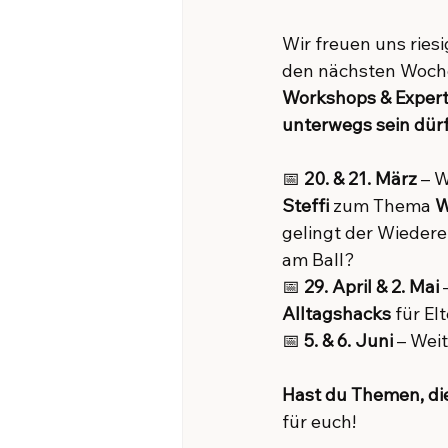
Wir freuen uns riesi
den nächsten Woch
Workshops & Expert
unterwegs sein dür
📅 
20. & 21. März
 – 
Steffi
 zum Thema 
W
gelingt der Wiederei
am Ball?
📅 
29. April & 2. Mai
 
Alltagshacks
 für El
📅 
5. & 6. Juni
 – Wei
Hast du Themen, die
für euch!