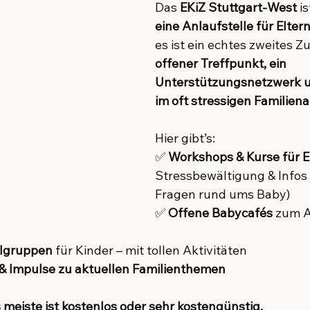
Das 
EKiZ Stuttgart-West
 is
eine Anlaufstelle für Elter
es ist ein echtes zweites Z
offener Treffpunkt, ein 
Unterstützungsnetzwerk u
im oft stressigen Familiena
Hier gibt’s:
✅ 
Workshops & Kurse für E
Stressbewältigung & Infos z
Fragen rund ums Baby)
✅ 
Offene Babycafés
 zum A
elgruppen
 für Kinder – mit tollen Aktivitäten
& Impulse zu aktuellen Familienthemen
 meiste ist kostenlos oder sehr kostengünstig.