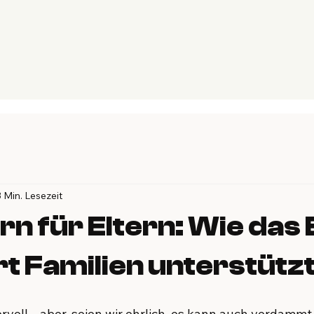
3 Min. Lesezeit
rn für Eltern: Wie das
t Familien unterstütz
ervoll – aber, seien wir ehrlich, es kann auch verdamm