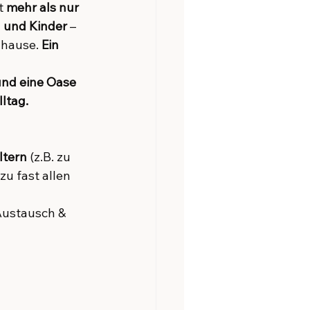
t 
mehr als nur 
n und Kinder
 – 
uhause. 
Ein 
nd eine Oase 
lltag.
ltern
 (z.B. zu 
u fast allen 
ustausch & 