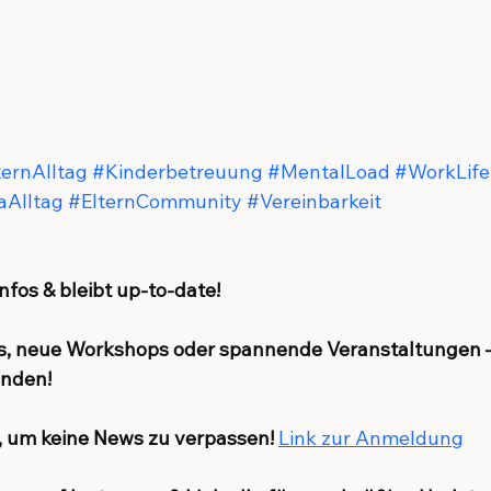
ternAlltag
#Kinderbetreuung
#MentalLoad
#WorkLife
aAlltag
#ElternCommunity
#Vereinbarkeit
nfos & bleibt up-to-date!
s, neue Workshops oder spannende Veranstaltungen – 
enden!
n, um keine News zu verpassen!
Link zur Anmeldung