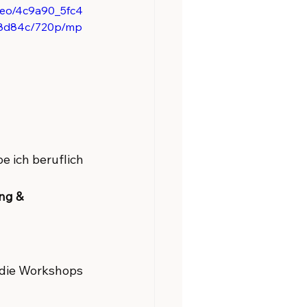
ideo/4c9a90_5fc4
8d84c/720p/mp
e ich beruflich 
ng & 
 die Workshops 