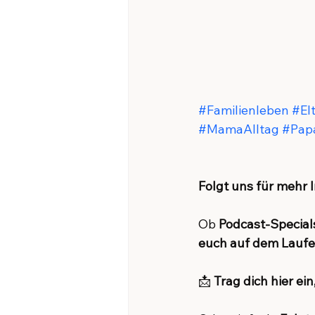
#Familienleben
#El
#MamaAlltag
#Pap
Folgt uns für mehr I
Ob 
Podcast-Special
euch auf dem Lauf
📩 
Trag dich hier ei