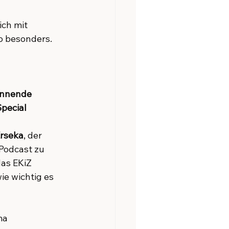
sich mit 
o besonders.
annende 
pecial
rseka
, der 
Podcast zu 
das EKiZ 
ie wichtig es 
ma 