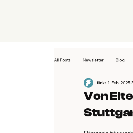
All Posts
Newsletter
Blog
flinks
1. Feb. 2025
Von Elte
Stuttgar
Elternsein ist wund