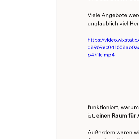
Viele Angebote wer
unglaublich viel He
https://video.wixstat
d8969ec041658ab0a
p4/file.mp4
funktioniert, warum 
ist, 
einen Raum für 
Außerdem waren wir