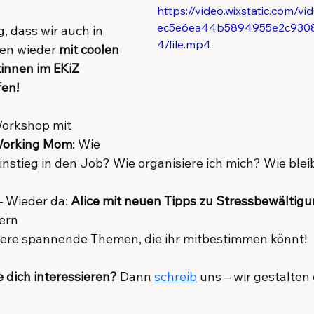
https://video.wixstatic.com/v
ec5e6ea44b5894955e2c930
g, dass wir auch in 
4/file.mp4
en wieder 
mit coolen 
innen im EKiZ 
fen!
Workshop mit 
orking Mom
: Wie 
nstieg in den Job? Wie organisiere ich mich? Wie bleib
– Wieder da: 
Alice mit neuen Tipps zu Stressbewältigu
tern
tere spannende Themen, die ihr mitbestimmen könnt!
 dich interessieren?
 Dann 
schreib
 uns – wir gestalten