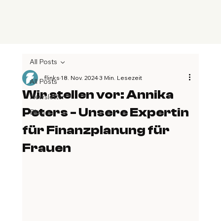
All Posts
flinks
18. Nov. 2024
3 Min. Lesezeit
All Posts
Wir stellen vor: Annika
Newsletter
Peters - Unsere Expertin
Blog
für Finanzplanung für
Frauen