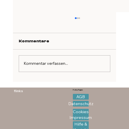
Kommentare
Kommentar verfassen...
Speiseplan Workshop -
Zyklusgerecht essen
flinks
Policy Pages
AGB
Datenschutz
Cookies
Impressum
Hilfe &