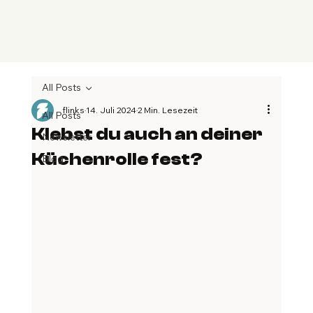
All Posts
flinks
14. Juli 2024
2 Min. Lesezeit
All Posts
Klebst du auch an deiner
Newsletter
Küchenrolle fest?
Blog