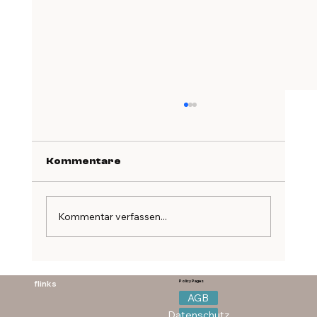
Kommentare
Kommentar verfassen...
Speiseplan Workshop -
Zyklusgerecht essen
flinks
Policy Pages
AGB
Datenschutz